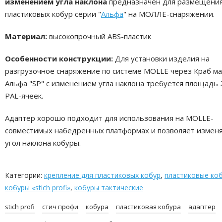
изменением угла наклона
предназначен для размещени
пластиковых кобур серии "
Альфа
" на МОЛЛЕ-снаряжении.
Материал:
высокопрочный ABS-пластик
Особенности конструкции:
Для установки изделия на
разгрузочное снаряжение по системе MOLLE через Краб м
Альфа "SP" с изменением угла наклона требуется площадь 
PAL-ячеек.
Адаптер хорошо подходит для использования на MOLLE-
совместимых набедренных платформах и позволяет измен
угол наклона кобуры.
Категории:
крепление для пластиковых кобур
,
пластиковые ко
кобуры «stich profi»
,
кобуры тактические
stich profi
стич профи
кобура
пластиковая кобура
адаптер