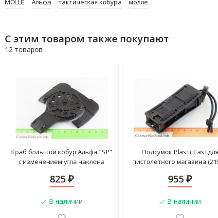
MOLLE
Альфа
тактическая кобура
молле
С этим товаром также покупают
12 товаров
Краб большой кобур Альфа "SP"
Подсумок Plastic Fast дл
с изменением угла наклона
пистолетного магазина (21
(29161)
825
955
₽
₽
В наличии
В наличии