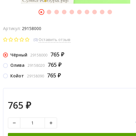
Артикул:
29158000
(0)
Оставить отзыв
765
Чёрный
29158000
₽
765
Олива
29158020
₽
765
Койот
29158090
₽
765
₽