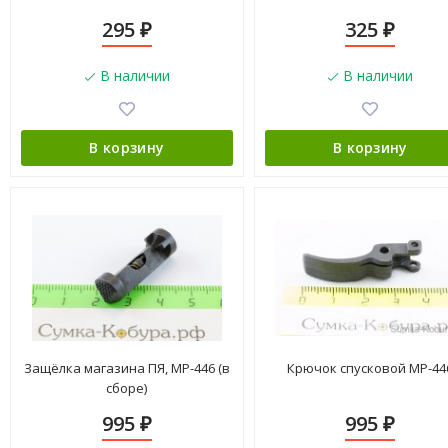
295
325
₽
₽
В наличии
В наличии
В корзину
В корзину
Защёлка магазина ПЯ, МР-446 (в
Крючок спусковой МР-44
сборе)
995
995
₽
₽