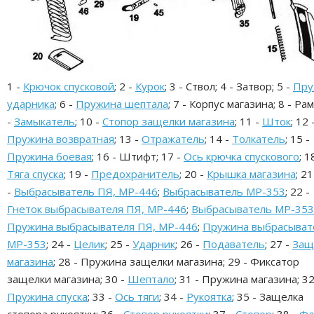
1 -
Крючок спусковой
; 2 -
Курок
; 3 - Ствол; 4 - Затвор; 5 -
Пру
ударника
; 6 -
Пружина шептала
; 7 - Корпус магазина; 8 - Рам
-
Замыкатель
; 10 -
Стопор защелки магазина
; 11 -
Шток
; 12 
Пружина возвратная
; 13 -
Отражатель
; 14 -
Толкатель
; 15 -
Пружина боевая
; 16 - Штифт; 17 -
Ось крючка спускового
; 1
Тяга спуска
; 19 -
Предохранитель
; 20 -
Крышка магазина
; 21
-
Выбрасыватель ПЯ, МР-446
;
Выбрасыватель МР-353
; 22 -
Гнеток выбрасывателя ПЯ, МР-446
;
Выбрасыватель МР-353
Пружина выбрасывателя ПЯ, МР-446
;
Пружина выбрасыват
МР-353
; 24 -
Целик
; 25 -
Ударник
; 26 -
Подаватель
; 27 -
Защ
магазина
; 28 - Пружина защелки магазина; 29 - Фиксатор
защелки магазина; 30 -
Шептало
; 31 - Пружина магазина; 32
Пружина спуска
; 33 -
Ось тяги
; 34 -
Рукоятка
; 35 - Защелка
стопора рукоятки; 36 -
Стопор рукоятки
; 37 -
Стопор
; 38 -
Фл