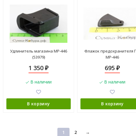
Удлинитель магазина МР-446
Флажок предохранителя П
(53979)
МР-446
1 350
695
₽
₽
В наличии
В наличии
В корзину
В корзину
1
2
→