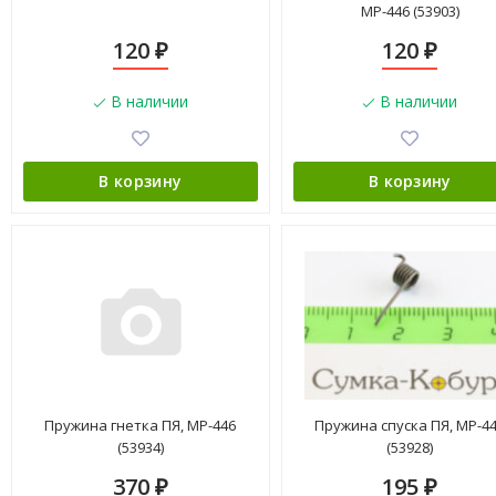
МР-446 (53903)
120
120
₽
₽
В наличии
В наличии
В корзину
В корзину
Пружина гнетка ПЯ, МР-446
Пружина спуска ПЯ, МР-4
(53934)
(53928)
370
195
₽
₽