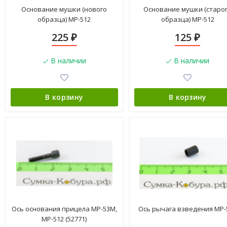
Основание мушки (нового
Основание мушки (старо
образца) МР-512
образца) МР-512
225
125
₽
₽
В наличии
В наличии
В корзину
В корзину
Ось основания прицела МР-53М,
Ось рычага взведения МР-
МР-512 (52771)