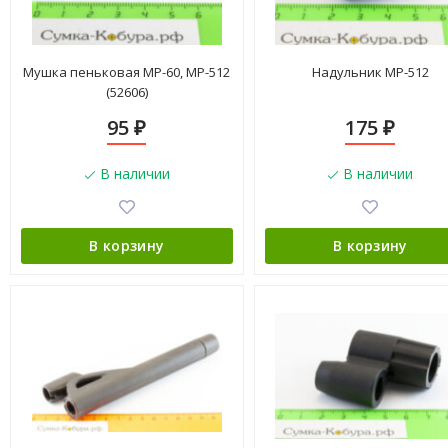
Мушка пеньковая МР-60, МР-512
Надульник МР-512
(52606)
95
175
₽
₽
В наличии
В наличии
В корзину
В корзину