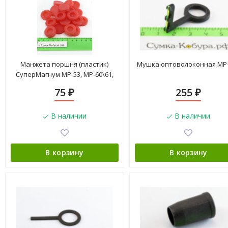
Манжета поршня (пластик)
Мушка оптоволоконная МР
СуперМагнум МР-53, МР-60\61,
МР-512
75
255
₽
₽
В наличии
В наличии
В корзину
В корзину