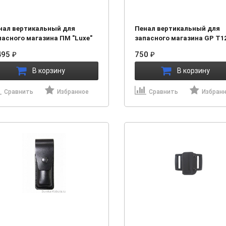
нал вертикальный для
Пенал вертикальный для
пасного магазина ПМ "Luxe"
запасного магазина GP T12
Ярыгин
495
750
₽
₽
В корзину
В корзину
Сравнить
Избранное
Сравнить
Избран