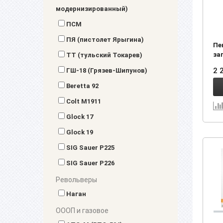
модернизированный)
ПСМ
ПЯ (пистолет Ярыгина)
Пе
за
ТТ (тульский Токарев)
2 
ГШ-18 (Грязев-Шипунов)
Beretta 92
Colt M1911
Glock 17
Glock 19
SIG Sauer P225
SIG Sauer P226
Револьверы
Наган
ОООП и газовое