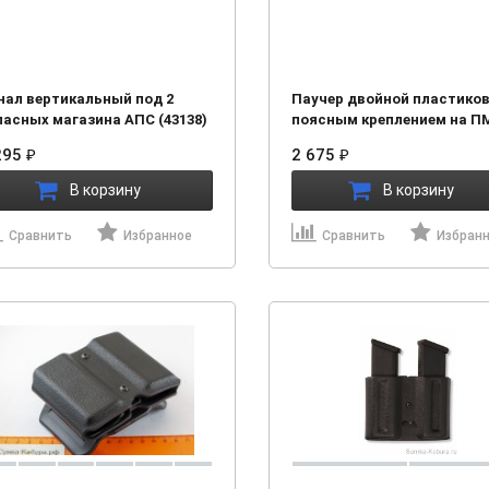
нал вертикальный под 2
Паучер двойной пластико
пасных магазина АПС (43138)
поясным креплением на П
(Размер №1) (21531)
295
2 675
₽
₽
В корзину
В корзину
Сравнить
Избранное
Сравнить
Избран