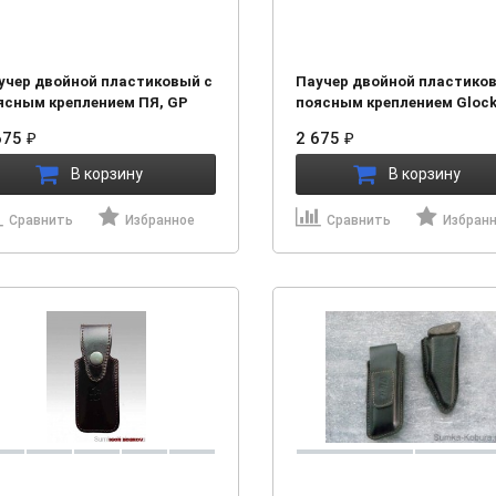
учер двойной пластиковый с
Паучер двойной пластико
ясным креплением ПЯ, GP
поясным креплением Glock 
азмер №3) (21535)
Вектор (Размер №4) (21537)
675
2 675
₽
₽
В корзину
В корзину
Сравнить
Избранное
Сравнить
Избран