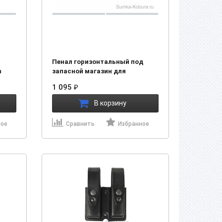
Пенал горизонтальный под
h
запасной магазин для
пистолетов Ярыгина, GP-T12
1 095
₽
(43157)
В корзину
ное
Сравнить
Избранное