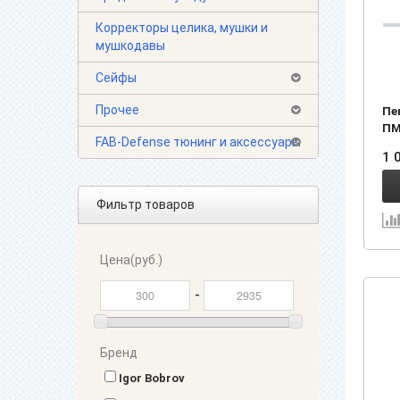
Корректоры целика, мушки и
мушкодавы
Сейфы
Прочее
Пе
ПМ 
FAB-Defense тюнинг и аксессуары
1 
Фильтр товаров
Цена(руб.)
-
Бренд
Igor Bobrov