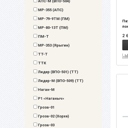
АПС-М (ВПО-504)
MP-355 (АПС)
MP-79-9TM (ПМ)
Па
по
MP-80-13T (ПМ)
(Р
2 
ПМ-Т
MP-353 (Ярыгин)
ТТ-Т
ТТК
Лидер (ВПО-501) (ТТ)
Лидер-М (ВПО-509) (ТТ)
Наган-М
Р1 «Наганыч»
Гроза-01
Гроза-02 (Хорхе)
Гроза-03