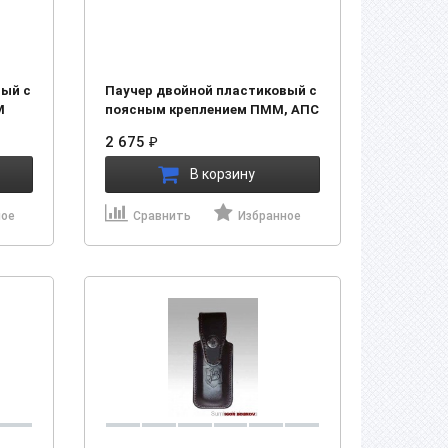
вый с
Паучер двойной пластиковый с
М
поясным креплением ПММ, АПС
(Размер №2) (21533)
2 675
₽
В корзину
ное
Сравнить
Избранное