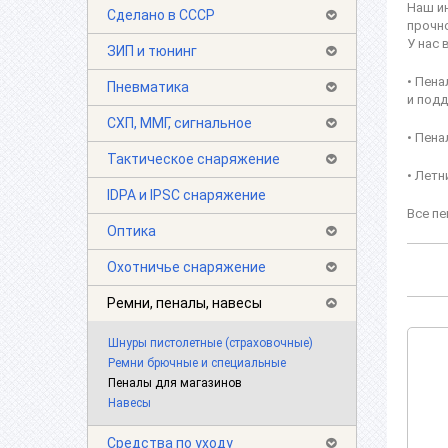
Наш ин
Сделано в СССР
прочно
У нас 
ЗИП и тюнинг
• Пена
Пневматика
и под
СХП, ММГ, сигнальное
• Пена
Тактическое снаряжение
• Летн
IDPA и IPSC снаряжение
Все пе
Оптика
Охотничье снаряжение
Ремни, пеналы, навесы
Шнуры пистолетные (страховочные)
Ремни брючные и специальные
Пеналы для магазинов
Навесы
Средства по уходу