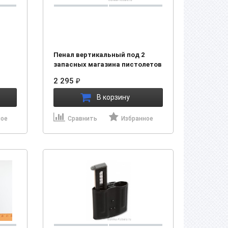
Пенал вертикальный под 2
запасных магазина пистолетов
Ярыгина, GP-T12, ГШ-18
2 295
₽
(43136005)
В корзину
ное
Сравнить
Избранное