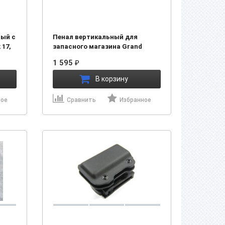
вый с
Пенал вертикальный для
17,
запасного магазина Grand
Power T12 (T10) "Luxe"
1 595
₽
В корзину
ное
Сравнить
Избранное