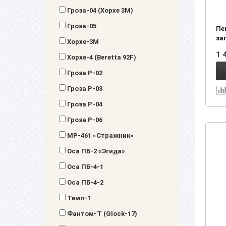
Гроза-04 (Хорхе 3М)
Гроза-05
Пе
за
Хорхе-3М
1 
Хорхе-4 (Beretta 92F)
Гроза Р-02
Гроза Р-03
Гроза Р-04
Гроза Р-06
МР-461 «Стражник»
Оса ПБ-2 «Эгида»
Оса ПБ-4-1
Оса ПБ-4-2
Темп-1
Фантом-Т (Glock-17)