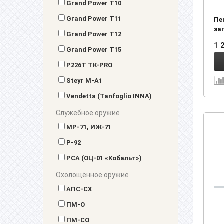
Grand Power T10
Grand Power T11
Пе
за
Grand Power T12
1 
Grand Power T15
P226Т ТК-PRO
Steyr M-A1
Vendetta (Tanfoglio INNA)
Служебное оружие
MP-71, ИЖ-71
Р-92
РСА (ОЦ-01 «Кобальт»)
Охолощённое оружие
АПС-СХ
ПМ-О
ПМ-СО