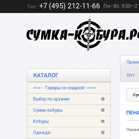
+7 (495) 212-11-66
Пн—Вс: 9:00—2
Тел.:
Произ
КАТАЛОГ
Опт
<<<-- Товары со скидкой -->>>
Су
Выбор по оружию
Сумки-кобуры
ПЕН
Кобуры
Пенал
Одежда