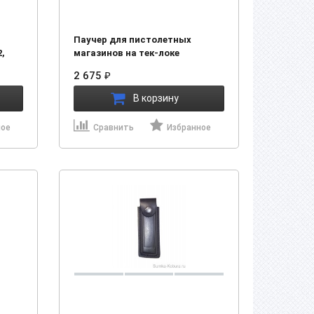
Паучер для пистолетных
,
магазинов на тек-локе
(21550000, 21554000)
2 675
₽
В корзину
ное
Сравнить
Избранное