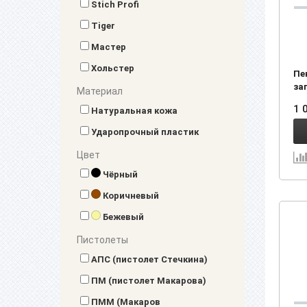
Stich Profi
Tiger
Мастер
Хольстер
Пе
за
Материал
пи
1 
Натуральная кожа
(43
Ударопрочный пластик
Цвет
Чёрный
Коричневый
Бежевый
Пистолеты
АПС (пистолет Стечкина)
ПМ (пистолет Макарова)
ПММ (Макаров