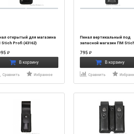
нал открытый для магазина
Пенал вертикальный под
Stich Profi (43162)
запасной магазин ПМ Stic
Profi (43101)
095
795
₽
₽
В корзину
В корзину
Сравнить
Избранное
Сравнить
Избран