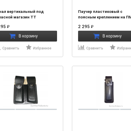
нал вертикальный под
Паучер пластиковый с
пасной магазин ТТ
поясным креплением на П
(Размер №1) (21532)
295
2 295
₽
₽
В корзину
В корзину
Сравнить
Избранное
Сравнить
Избран