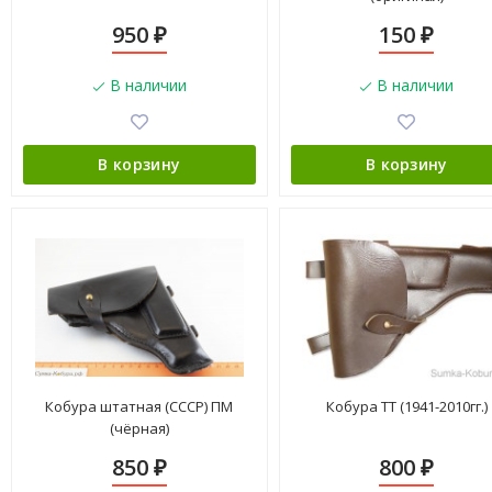
950
150
₽
₽
В наличии
В наличии
В корзину
В корзину
Кобура штатная (СССР) ПМ
Кобура ТТ (1941-2010гг.)
(чёрная)
850
800
₽
₽