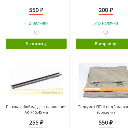
550
200
₽
₽
В наличии
В наличии
В корзину
В корзину
Планка (обойма) для снаряжения
Подсумок ППШ под 3 магаз
АК-74 5,45 мм
(брезент)
255
550
₽
₽