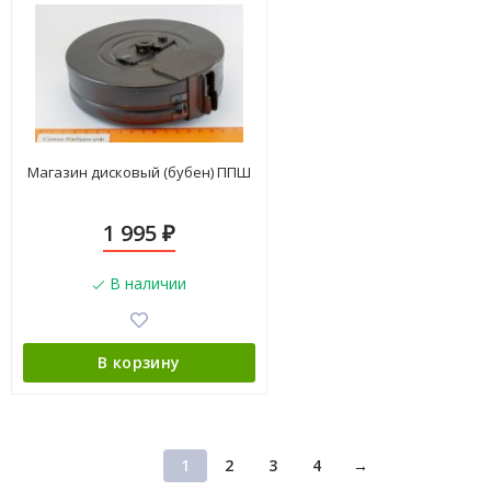
Магазин дисковый (бубен) ППШ
1 995
₽
В наличии
В корзину
1
2
3
4
→