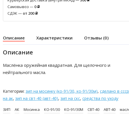
Курьерская доставка (внутри МКАД) —
300
Р
Самовывоз —
0
Р
СДЭК —
от 200
Р
Описание
Характеристики
Отзывы (0)
Описание
Маслёнка оружейная квадратная. Для щелочного и
нейтрального масла.
Категории:
зип на мосинку (ко-91/30, ко-91/30м)
,
сделано в ссср
на ак
,
зип на свт-40 (авт-40)
,
зип на скс
,
средства по уходу
ЗИП
АК
Мосинка
КО-91/30
КО-91/30М
СВТ-40
АВТ-40
масл