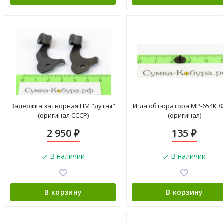
Задержка затворная ПМ "дутая"
Игла обтюратора МР-654К 8
(оригинал СССР)
(оригинал)
2 950
135
₽
₽
В наличии
В наличии
В корзину
В корзину