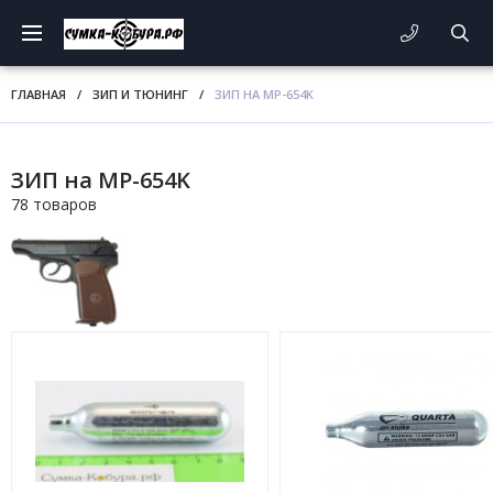
ГЛАВНАЯ
/
ЗИП И ТЮНИНГ
/
ЗИП НА MP-654K
ЗИП на MP-654K
78 товаров