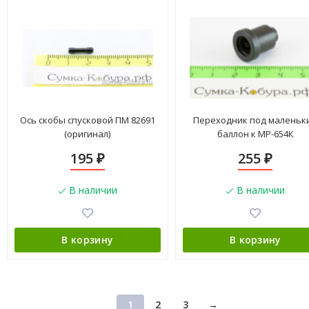
Ось скобы спусковой ПМ 82691
Переходник под маленьк
(оригинал)
баллон к МР-654К
195
255
₽
₽
В наличии
В наличии
В корзину
В корзину
1
2
3
→