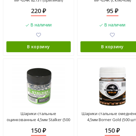
МР-654K 82731 (оригинал)
МР-654К (с ключом)
220
95
₽
₽
В наличии
В наличии
В корзину
В корзину
Шарики стальные
Шарики стальные омеднё
оцинкованные 4,5мм Stalker (500
4,5мм Borner Gold (500 шт.
шт.)
150
150
₽
₽