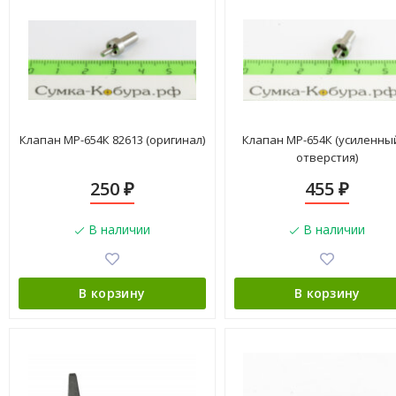
Клапан МР-654К 82613 (оригинал)
Клапан МР-654К (усиленный
отверстия)
250
455
₽
₽
В наличии
В наличии
В корзину
В корзину