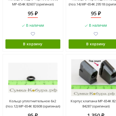
МР-654K 82607 (оригинал)
(поз.14) МР-654K 29518 (ориг
95
95
₽
₽
В наличии
В наличии
В корзину
В корзину
Кольцо уплотнительное 6х2
Корпус клапана МР-654K 82
(поз.12) МР-654К 82608 (оригинал)
84287 (оригинал)
95
1 350
₽
₽