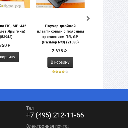
ка ПЯ, МР-446
Паучер двойной
Пружина
лет Ярыгина)
пластиковый с поясным
выбрасывателя 
(53942)
креплением ПЯ, GP
МР-446 (53903
(Размер №3) (21535)
350
120
₽
₽
2 675
₽
 корзину
В корзину
В корзину
Тел.:
+7 (495) 212-11-66
Электронная почта.: