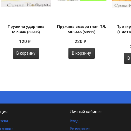
Пружина ударника
Пружина возвратная ПЯ,
Протир
МР-446 (53935)
МР-446 (53912)
(Писто
120
220
₽
₽
В корзину
В корзину
В
ция
Личный кабинет
тели
Вход
и оплата
Регистрация