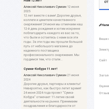
Нам 12 лет!
ОТ
Алексей Николаевич Сумкин
12 июня
2025
12 лет вместе с вами! Дорогие друзья,
коллеги и ценители качественного
снаряжения! 24 июня мы отмечаем наш
Напи
12-й день рождения и хотим искренне
поблагодарить каждого из вас за то,
что были и остаетесь с нами все эти
Ваше 
годы. За эти годы мы прошли большой
путь от небольшого магазина до
Элект
надежного поставщика
профессионального снаряжения. Мы
гордимся тем, что стали...
Сайт
Сумке-Кобуре 11 лет!
Алексей Николаевич Сумкин
21 июня
Загол
2024
Дорогие друзья, партнеры и клиенты!
Оцени
Невероятно, как быстро летит время!
24 июня 2024 года проект "Сумка-
Отзы
Кобура" отмечает 11-летие своей
деятельности на рынке. Принимаем
поздравления и благодарности от