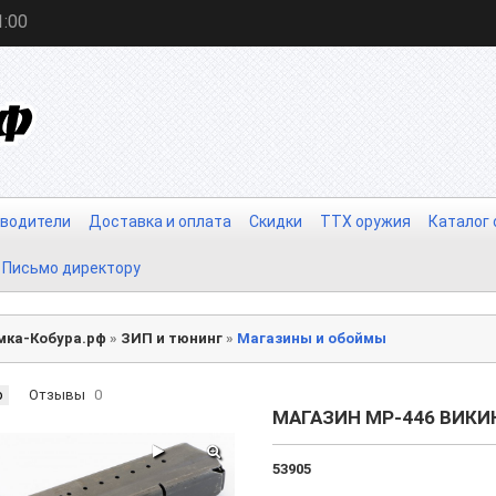
1:00
водители
Доставка и оплата
Скидки
ТТХ оружия
Каталог
Письмо директору
мка-Кобура.рф
»
ЗИП и тюнинг
»
Магазины и обоймы
р
Отзывы
0
МАГАЗИН МР-446 ВИКИНГ
53905