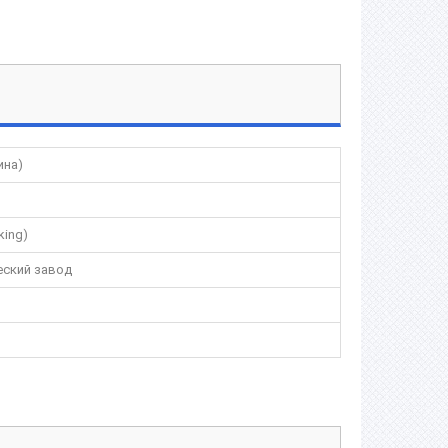
ина)
king)
еский завод