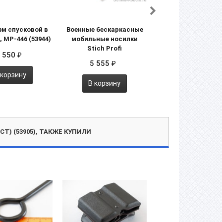
м спусковой в
Военные бескаркасные
Кобура оператив
, МР-446 (53944)
мобильные носилки
универсальная 
Stich Profi
Grand Power T12 "Г
 550
₽
"Luxe"
5 555
₽
5 495
₽
 корзину
В корзину
В корзину
Т) (53905), ТАКЖЕ КУПИЛИ