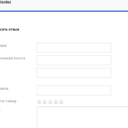
ЗЫВЫ
сать отзыв
имя
ронная почта
овок
те товар
в