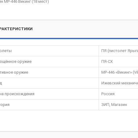
н МР-446 Викинг (18 мест)
РАКТЕРИСТИКИ
олеты
ПЯ (пистолет Ярыг
ощённое оружие
ПЯ-СХ
тивное оружие
MP-446 «Викинг» (Vi
д
Ижевский механич
на происхождения
Россия
гория
ЗИП, Магазин