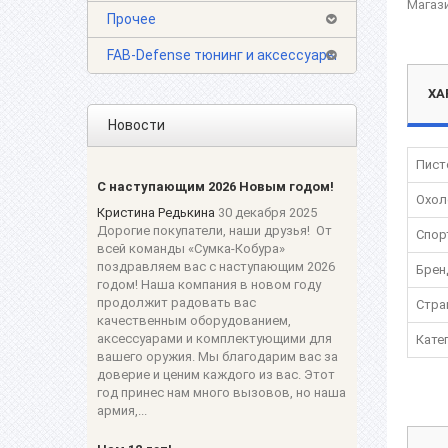
Магази
Прочее
FAB-Defense тюнинг и аксессуары
ХА
Новости
Пист
С наступающим 2026 Новым годом!
Охол
Кристина Редькина
30 декабря 2025
Дорогие покупатели, наши друзья! От
Спор
всей команды «Сумка-Кобура»
поздравляем вас с наступающим 2026
Брен
годом! Наша компания в новом году
продолжит радовать вас
Стра
качественным оборудованием,
аксессуарами и комплектующими для
Кате
вашего оружия. Мы благодарим вас за
доверие и ценим каждого из вас. Этот
год принес нам много вызовов, но наша
армия,...