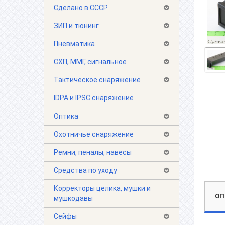
Сделано в СССР
ЗИП и тюнинг
Пневматика
СХП, ММГ, сигнальное
Тактическое снаряжение
IDPA и IPSC снаряжение
Оптика
Охотничье снаряжение
Ремни, пеналы, навесы
Средства по уходу
Корректоры целика, мушки и
ОП
мушкодавы
Сейфы