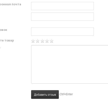
ронная почта
овок
те товар
в
Ctrl+Enter