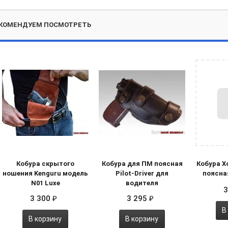
КОМЕНДУЕМ ПОСМОТРЕТЬ
Кобура скрытого
Кобура для ПМ поясная
Кобура Х
ношения Kenguru модель
Pilot-Driver для
поясна
N01 Luxe
водителя
3
3 300
3 295
₽
₽
В
В корзину
В корзину