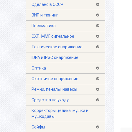
Сделано в СССР
ЗИП и тюнинг
Пневматика
СХП, ММГ, сигнальное
Тактическое снаряжение
IDPA и IPSC снаряжение
Оптика
Охотничье снаряжение
Ремни, пеналы, навесы
Средства по уходу
Корректоры целика, мушки и
мушкодавы
Сейфы