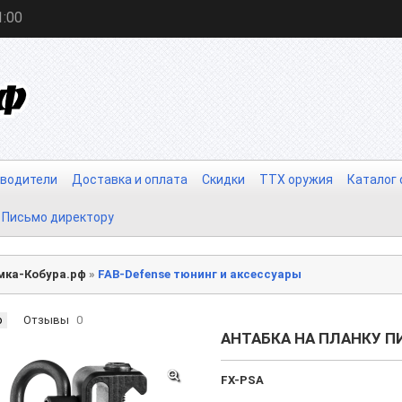
1:00
водители
Доставка и оплата
Скидки
ТТХ оружия
Каталог
Письмо директору
мка-Кобура.рф
»
FAB-Defense тюнинг и аксессуары
р
Отзывы
0
АНТАБКА НА ПЛАНКУ П
FX-PSA