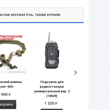
 FAB-DEFENSE PSA, ТАКЖЕ КУПИЛИ
еский ремень
Подсумок для
Антабка в сборе с 
Долг-М3»
радиостанции
ПБ-4-1 МЛ, ПБ-4
универсальный вер. 3
 900
150
₽
₽
(18529)
1 320
₽
 корзину
В корзину