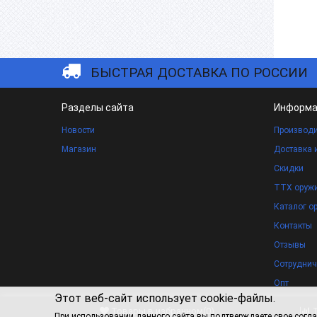
БЫСТРАЯ ДОСТАВКА ПО РОССИИ
Разделы сайта
Информа
Новости
Производи
Магазин
Доставка 
Скидки
ТТХ оруж
Каталог о
Контакты
Отзывы
Сотруднич
Опт
Этот веб-сайт использует cookie-файлы.
Письмо ди
Товары в избранном
(
0
)
При использовании данного сайта вы подтверждаете свое согла