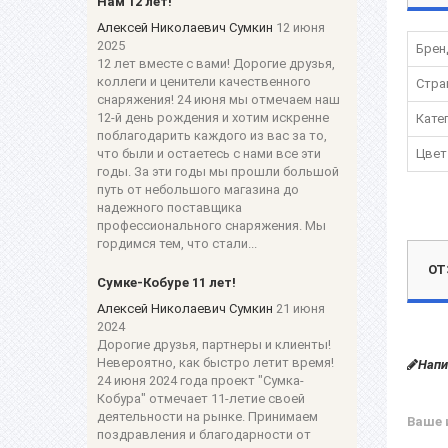
Нам 12 лет!
Алексей Николаевич Сумкин
12 июня
2025
Брен
12 лет вместе с вами! Дорогие друзья,
коллеги и ценители качественного
Стра
снаряжения! 24 июня мы отмечаем наш
12-й день рождения и хотим искренне
Кате
поблагодарить каждого из вас за то,
что были и остаетесь с нами все эти
Цвет
годы. За эти годы мы прошли большой
путь от небольшого магазина до
надежного поставщика
профессионального снаряжения. Мы
гордимся тем, что стали...
ОТ
Сумке-Кобуре 11 лет!
Алексей Николаевич Сумкин
21 июня
2024
Дорогие друзья, партнеры и клиенты!
Невероятно, как быстро летит время!
Напи
24 июня 2024 года проект "Сумка-
Кобура" отмечает 11-летие своей
деятельности на рынке. Принимаем
Ваше 
поздравления и благодарности от