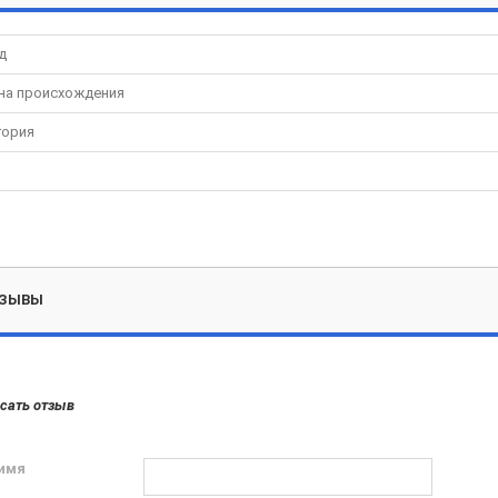
д
на происхождения
гория
ЗЫВЫ
сать отзыв
имя