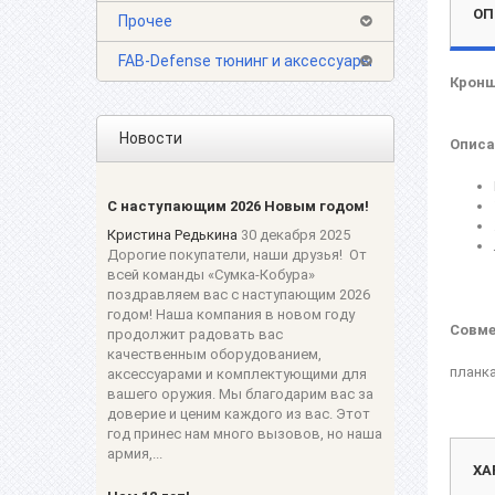
ОП
Прочее
FAB-Defense тюнинг и аксессуары
Кронш
Новости
Описа
С наступающим 2026 Новым годом!
Кристина Редькина
30 декабря 2025
Дорогие покупатели, наши друзья! От
всей команды «Сумка-Кобура»
поздравляем вас с наступающим 2026
годом! Наша компания в новом году
Совме
продолжит радовать вас
качественным оборудованием,
планк
аксессуарами и комплектующими для
вашего оружия. Мы благодарим вас за
доверие и ценим каждого из вас. Этот
год принес нам много вызовов, но наша
армия,...
ХА