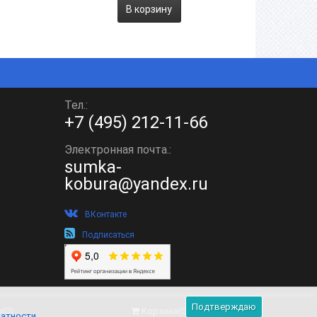
В корзину
Тел.:
+7 (495) 212-11-66
Электронная почта.:
sumka-
kobura@yandex.ru
ВКонтакте
Подписаться
Подтверждаю
ы
(
0
)
Корзина
(
0
)
ватности
.