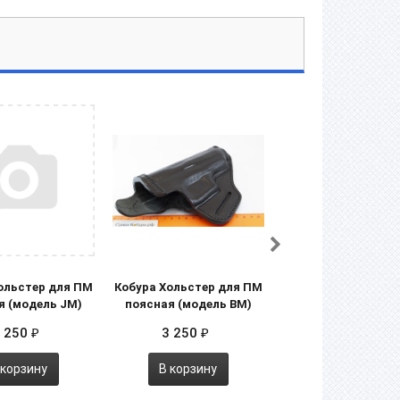
ольстер для ПМ
Кобура Хольстер для ПМ
Кобура Хольстер
я (модель JM)
поясная (модель BM)
поясная (модель
 250
3 250
3 250
₽
₽
₽
 корзину
В корзину
В корзину