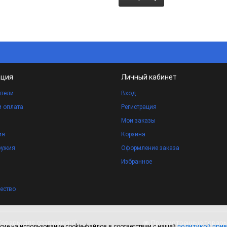
ция
Личный кабинет
тели
Вход
и оплата
Регистрация
Мои заказы
ия
Корзина
ружия
Оформление заказа
Избранное
ество
ректору
Товары для сравнения
(
0
)
Просмотренные товар
политикой при
сие на использование cookie-файлов в соответствии с нашей