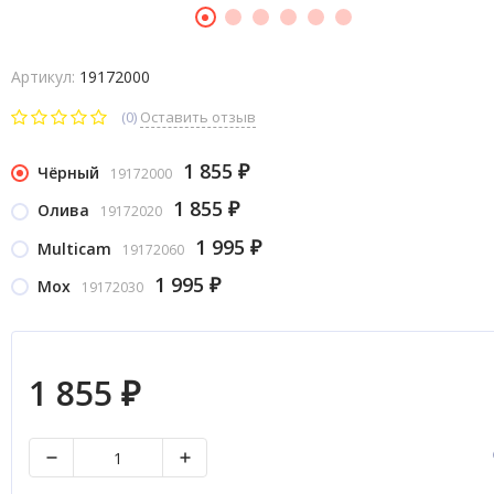
Артикул:
19172000
(0)
Оставить отзыв
1 855
Чёрный
19172000
₽
1 855
Олива
19172020
₽
1 995
Multicam
19172060
₽
1 995
Мох
19172030
₽
1 855
₽