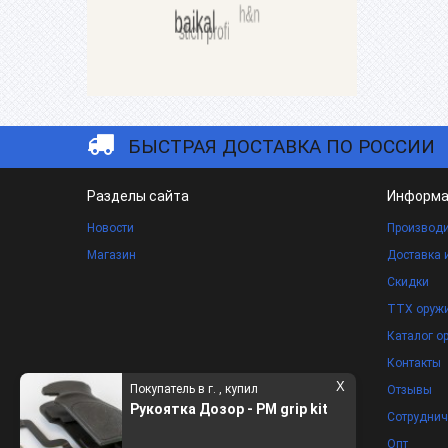
БЫСТРАЯ ДОСТАВКА ПО РОССИИ
Разделы сайта
Информа
Новости
Производи
Магазин
Доставка 
Скидки
ТТХ оруж
Каталог о
Контакты
X
Покупатель в г. , купил
Отзывы
Рукоятка Дозор - PM grip kit
Сотруднич
Опт