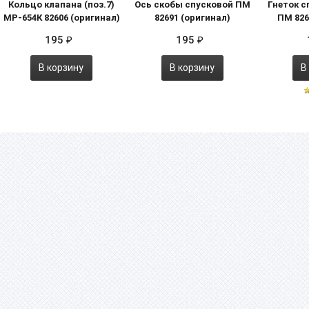
Кольцо клапана (поз.7)
Ось скобы спусковой ПМ
Гнеток с
МР-654К 82606 (оригинал)
82691 (оригинал)
ПМ 826
195
195
₽
₽
В корзину
В корзину
В