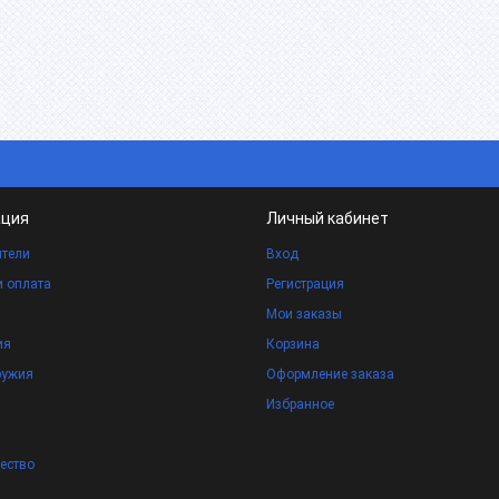
ция
Личный кабинет
тели
Вход
и оплата
Регистрация
Мои заказы
ия
Корзина
ружия
Оформление заказа
Избранное
ество