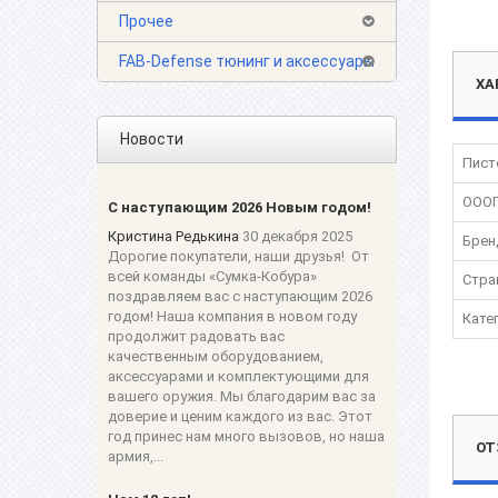
Прочее
FAB-Defense тюнинг и аксессуары
ХА
Новости
Пист
ОООП
С наступающим 2026 Новым годом!
Кристина Редькина
30 декабря 2025
Брен
Дорогие покупатели, наши друзья! От
всей команды «Сумка-Кобура»
Стра
поздравляем вас с наступающим 2026
годом! Наша компания в новом году
Кате
продолжит радовать вас
качественным оборудованием,
аксессуарами и комплектующими для
вашего оружия. Мы благодарим вас за
доверие и ценим каждого из вас. Этот
год принес нам много вызовов, но наша
ОТ
армия,...