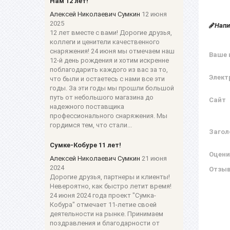
Нам 12 лет!
Алексей Николаевич Сумкин
12 июня
2025
Напи
12 лет вместе с вами! Дорогие друзья,
коллеги и ценители качественного
снаряжения! 24 июня мы отмечаем наш
Ваше 
12-й день рождения и хотим искренне
поблагодарить каждого из вас за то,
Элект
что были и остаетесь с нами все эти
годы. За эти годы мы прошли большой
путь от небольшого магазина до
Сайт
надежного поставщика
профессионального снаряжения. Мы
гордимся тем, что стали...
Загол
Сумке-Кобуре 11 лет!
Оцени
Алексей Николаевич Сумкин
21 июня
2024
Отзы
Дорогие друзья, партнеры и клиенты!
Невероятно, как быстро летит время!
24 июня 2024 года проект "Сумка-
Кобура" отмечает 11-летие своей
деятельности на рынке. Принимаем
поздравления и благодарности от