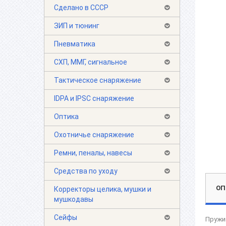
Сделано в СССР
ЗИП и тюнинг
Пневматика
СХП, ММГ, сигнальное
Тактическое снаряжение
IDPA и IPSC снаряжение
Оптика
Охотничье снаряжение
Ремни, пеналы, навесы
Средства по уходу
ОП
Корректоры целика, мушки и
мушкодавы
Сейфы
Пружи