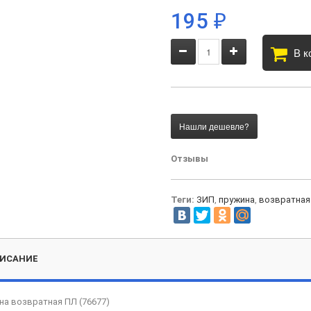
195
₽
В к
Отзывы
Теги:
ЗИП
,
пружина
,
возвратная
ИСАНИЕ
на возвратная ПЛ (76677)