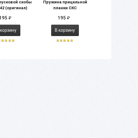
пусковой скобы
Пружина прицельной
Винт прицельной п
42 (оригинал)
планки СКС
МР-446 (53933
195
195
195
₽
₽
₽
 корзину
В корзину
В корзину