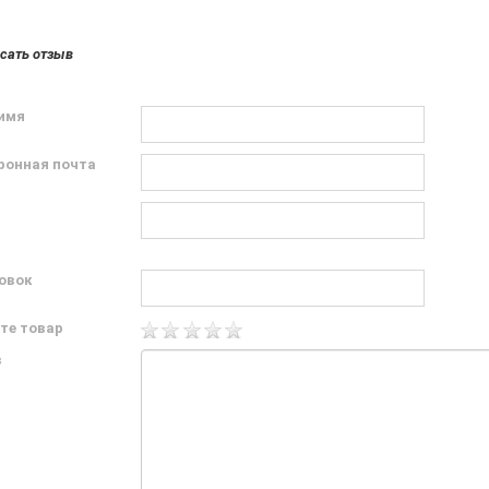
сать отзыв
имя
ронная почта
овок
те товар
в