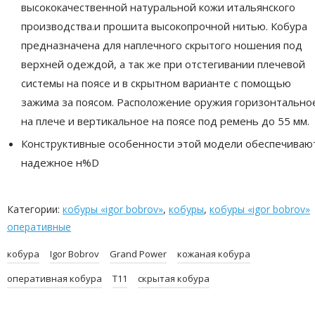
высококачественной натуральной кожи итальянского
производства.и прошита высокопрочной нитью. Кобура
предназначена для наплечного скрытого ношения под
верхней одеждой, а так же при отстегивании плечевой
системы на поясе и в скрытном варианте с помощью
зажима за поясом. Расположение оружия горизонтально
на плече и вертикальное на поясе под ремень до 55 мм.
Конструктивные особенности этой модели обеспечиваю
надежное н%D
Категории:
кобуры «igor bobrov»
,
кобуры
,
кобуры «igor bobrov»
оперативные
кобура
Igor Bobrov
Grand Power
кожаная кобура
оперативная кобура
T11
скрытая кобура